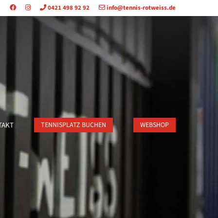
0421 498 92 92
info@tennis-rotweiss.de
TAKT
TENNISPLATZ BUCHEN
WEBSHOP