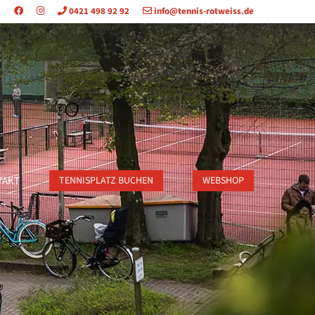
0421 498 92 92
info@tennis-rotweiss.de
TAKT
TENNISPLATZ BUCHEN
WEBSHOP