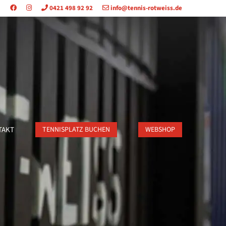
0421 498 92 92
info@tennis-rotweiss.de
TAKT
TENNISPLATZ BUCHEN
WEBSHOP