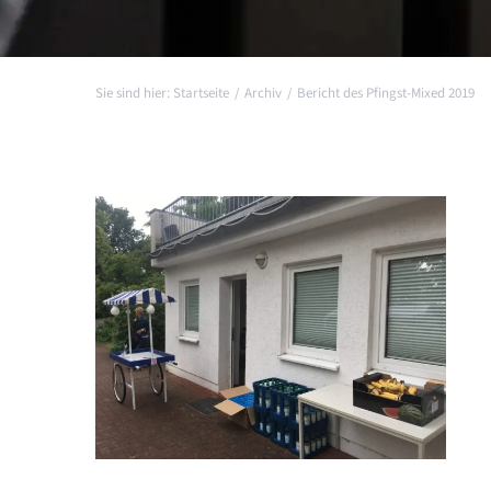
Startseite
Archiv
Bericht des Pfingst-Mixed 2019
Zeige
grösseres
Bild