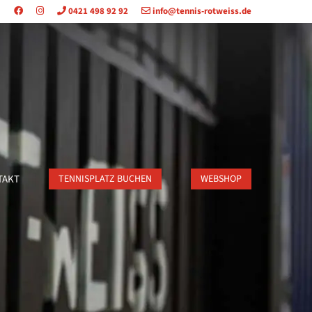
0421 498 92 92
info@tennis-rotweiss.de
TAKT
TENNISPLATZ BUCHEN
WEBSHOP