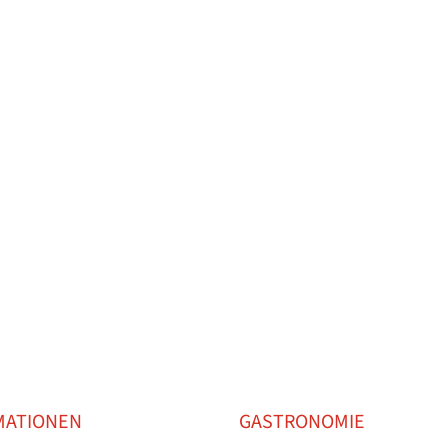
SCHAFTEN
MITGLIED WERDEN
TENNISSCHULE
KON
MATIONEN
GASTRONOMIE