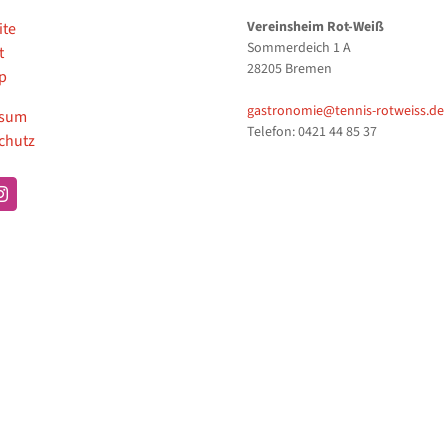
Vereinsheim Rot-Weiß
ite
Sommerdeich 1 A
t
28205 Bremen
p
gastronomie@tennis-rotweiss.de
ssum
Telefon: 0421 44 85 37
chutz