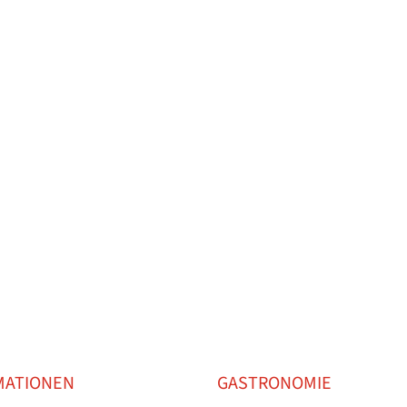
SCHAFTEN
MITGLIED WERDEN
TENNISSCHULE
KON
MATIONEN
GASTRONOMIE