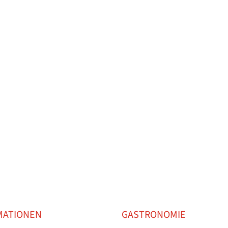
SCHAFTEN
MITGLIED WERDEN
TENNISSCHULE
KON
MATIONEN
GASTRONOMIE