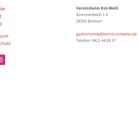
Vereinsheim Rot-Weiß
ite
Sommerdeich 1 A
t
28205 Bremen
p
gastronomie@tennis-rotweiss.de
ssum
Telefon: 0421 44 85 37
chutz