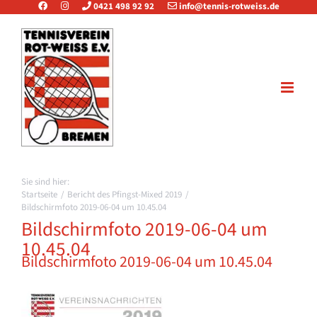
0421 498 92 92
info@tennis-rotweiss.de
Zum
Inhalt
springen
Startseite
Bericht des Pfingst-Mixed 2019
Bildschirmfoto 2019-06-04 um 10.45.04
Bildschirmfoto 2019-06-04 um
10.45.04
Bildschirmfoto 2019-06-04 um 10.45.04